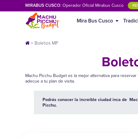
MIRABUS CUSCO
: Operador Oficial Mirabus Cusco
RE
Mira Bus Cusco
Tradic
>
Boletos MP
Bolet
Machu Picchu Budget es la mejor alternativa para reservar
adecue a tu plan de visita.
Podrás conocer la increíble ciudad inca de Ma
Picchu.