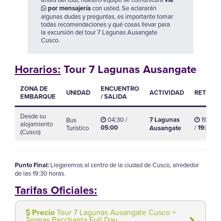
por mensajería
con usted. Se aclararán
algunas dudas y preguntas, es importante tomar
todas recomendaciones y qué cosas llevar para
la excursión del tour 7 Lagunas Ausangate
Cusco.
Horarios
:
Tour 7 Lagunas Ausangate
ZONA DE
ENCUENTRO
UNIDAD
ACTIVIDAD
RETORN
EMBARQUE
/ SALIDA
Desde su
04:30 /
7 Lagunas
19:00
Bus
alojamiento
05:00
/
19:30
Turístico
Ausangate
(Cusco)
Punto Final:
Llegaremos al centro de la ciudad de Cusco, alrededor
de las 19:30 horas.
Tarifas Oficiales:
Precio
Tour 7 Lagunas Ausangate Cusco +
Termas Pacchanta Full Day