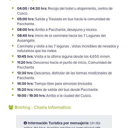
04:00 / 04:30 hrs:
Recojo del hotel u alojamiento, centro de
Cusco.
05:00 hrs:
Salida y Traslado en bus hacia la comunidad de
Pacchanta.
08:00 hrs:
Arribo a Pacchanta, desayuno y receso.
08:40 hrs:
Inicio de la caminata hacia las 7 Lagunas del
Ausangate.
Caminata y visita a las 7 lagunas , vistas increíbles de nevados y
naturaleza que los rodea.
10:45 hrs:
Visita a la última laguna desde los 4,650 mnsm.
11:20 hrs:
Descenso hacia el punto de inicio, Comunidad de
Pacchanta
13:30 hrs:
Descanso, disfrutar de las termas medicinales de
Pacchanta.
14:30 hrs:
Tiempo libre para almorzar (incluido).
15:20 hrs:
Hora de salida del bus desde Pacchanta.
19:00 / 19:30 hrs:
Arribo a la ciudad del Cusco
.
Briefing - Charla Informativa:
Información Turística por mensajería:
Un día
antes del tour, nuestro equipo se comunicará
vía