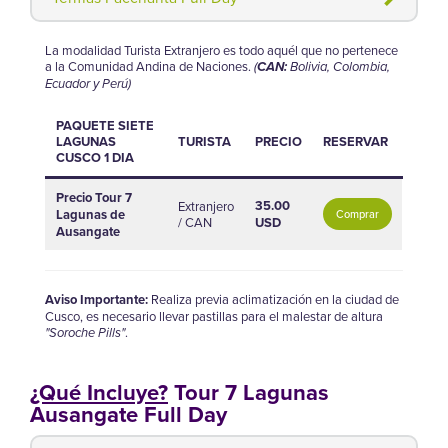
La modalidad Turista Extranjero es todo aquél que no pertenece
a la Comunidad Andina de Naciones.
(
CAN:
Bolivia, Colombia,
Ecuador y Perú)
PAQUETE SIETE
LAGUNAS
TURISTA
PRECIO
RESERVAR
CUSCO 1 DIA
Precio Tour 7
35.00
Extranjero
Lagunas de
Comprar
/ CAN
USD
Ausangate
Aviso Importante:
Realiza previa aclimatización en la ciudad de
Cusco, es necesario llevar pastillas para el malestar de altura
"Soroche Pills"
.
¿Qué Incluye?
Tour 7 Lagunas
Ausangate Full Day