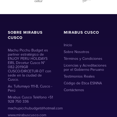
SOBRE MIRABUS
MIRABUS CUSCO
CUSCO
Inicio
Machu Picchu Budget es
Sobre Nosotros
partner estratégico de
ENJOY PERU HOLIDAYS
Términos y Condiciones
EIRL Dircetur Cusco N°
Licencias y Acreditaciones
082-2019GR
por el Gobierno Peruano
CUSCO/DIRCETUR-DT con
sede en la ciudad de
Testimonios Reales
Cusco.
Código de Etica ESNNA
Av. Tullumayo 111-B, Cusco -
Contáctenos
Perú
Mirabus Cusco Teléfono +51
928 750 336
machupicchubudget@hotmail.com
www.mirabuscusco.com