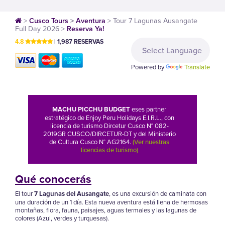
>
Cusco Tours
>
Aventura
>
Tour 7 Lagunas Ausangate
Full Day 2026
>
Reserva Ya!
4.8
| 1,987 RESERVAS
Powered by
Translate
MACHU PICCHU BUDGET
eses partner
estratégico de Enjoy Peru Holidays E.I.R.L., con
licencia de turismo Dircetur Cusco N° 082-
2019GR CUSCO/DIRCETUR-DT y del Ministerio
de Cultura Cusco N° AG2164.
(Ver nuestras
licencias de turismo)
Qué conocerás
El tour
7 Lagunas del Ausangate
, es una excursión de caminata con
una duración de un 1 día. Esta nueva aventura está llena de hermosas
montañas, flora, fauna, paisajes, aguas termales y las lagunas de
colores (Azul, verdes y turquesas).