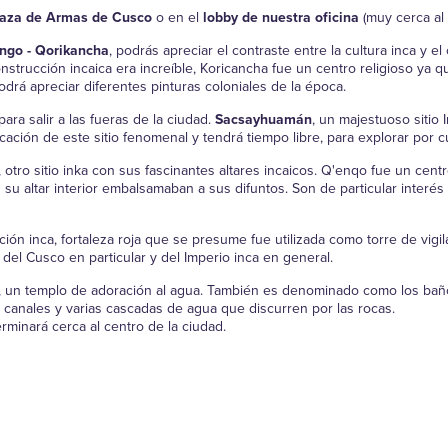
laza de Armas de Cusco
o en el
lobby de nuestra oficina
(muy cerca al 
ngo - Qorikancha
, podrás apreciar el contraste entre la cultura inca y 
nstrucción incaica era increíble, Koricancha fue un centro religioso ya q
 podrá apreciar diferentes pinturas coloniales de la época.
para salir a las fueras de la ciudad.
Sacsayhuamán
, un majestuoso sitio 
cación de este sitio fenomenal y tendrá tiempo libre, para explorar por 
otro sitio inka con sus fascinantes altares incaicos. Q'enqo fue un cent
altar interior embalsamaban a sus difuntos. Son de particular interés s
ión inca, fortaleza roja que se presume fue utilizada como torre de vigi
 del Cusco en particular y del Imperio inca en general.
, un templo de adoración al agua. También es denominado como los baño
anales y varias cascadas de agua que discurren por las rocas.
minará cerca al centro de la ciudad.