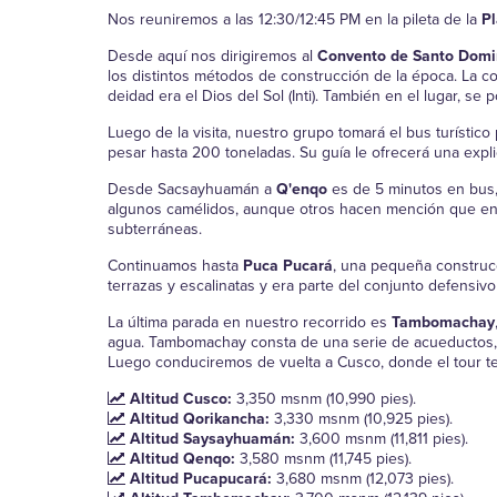
Nos reuniremos a las 12:30/12:45 PM en la pileta de la
P
Desde aquí nos dirigiremos al
Convento de Santo Domi
los distintos métodos de construcción de la época. La co
deidad era el Dios del Sol (Inti). También en el lugar, se
Luego de la visita, nuestro grupo tomará el bus turístico 
pesar hasta 200 toneladas. Su guía le ofrecerá una expli
Desde Sacsayhuamán a
Q'enqo
es de 5 minutos en bus, 
algunos camélidos, aunque otros hacen mención que en su 
subterráneas.
Continuamos hasta
Puca Pucará
, una pequeña construcc
terrazas y escalinatas y era parte del conjunto defensivo
La última parada en nuestro recorrido es
Tambomachay
agua. Tambomachay consta de una serie de acueductos, c
Luego conduciremos de vuelta a Cusco, donde el tour ter
Altitud Cusco:
3,350 msnm (10,990 pies).
Altitud Qorikancha:
3,330 msnm (10,925 pies).
Altitud Saysayhuamán:
3,600 msnm (11,811 pies).
Altitud Qenqo:
3,580 msnm (11,745 pies).
Altitud Pucapucará:
3,680 msnm (12,073 pies).