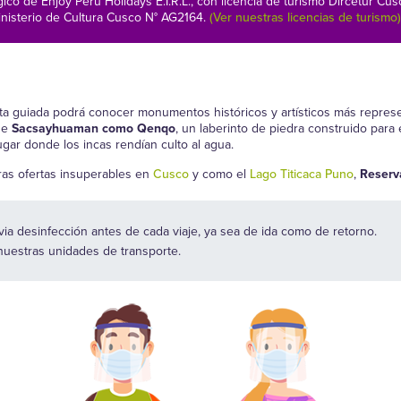
gico de Enjoy Peru Holidays E.I.R.L., con licencia de turismo Dircetu
nisterio de Cultura Cusco N° AG2164.
(Ver nuestras licencias de turismo)
ita guiada podrá conocer monumentos históricos y artísticos más represe
 de
Sacsayhuaman como Qenqo
, un laberinto de piedra construido para
ar donde los incas rendían culto al agua.
as ofertas insuperables en
Cusco
y como el
Lago Titicaca Puno
,
Reserv
ia desinfección antes de cada viaje, ya sea de ida como de retorno.
 nuestras unidades de transporte.