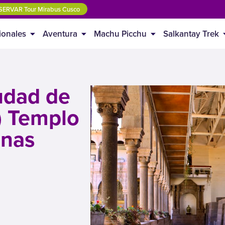
SERVAR Tour Mirabus Cusco
ionales
Aventura
Machu Picchu
Salkantay Trek
iudad de
) Templo
inas