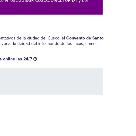
r Cusco N° 082-2019GR CUSCO/DIRCETUR-DT y del
ntativos de la ciudad del Cusco: el
Convento de Santo
 evocar la deidad del inframundo de los incas, como
a online las 24/7