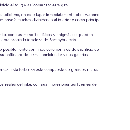
inicio el tour) y así comenzar esta gira.
el catolicismo, en este lugar inmediatamente observaremos
ue poseía muchas divinidades al interior y como principal
Inka, con sus monolitos líticos y enigmáticos pueden
cuenta propia la fortaleza de Sacsayhuamán.
ro posiblemente con fines ceremoniales de sacrificio de
u anfiteatro de forma semicircular y sus galerías
lancia. Esta fortaleza está compuesta de grandes muros,
s reales del inka, con sus impresionantes fuentes de