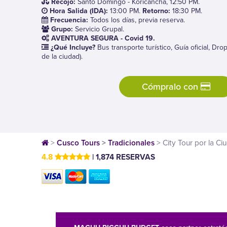
Recojo:
Santo Domingo - Koricancha, 12:50 PM.
Hora Salida (IDA):
13:00 PM.
Retorno:
18:30 PM.
Frecuencia:
Todos los días, previa reserva.
Grupo:
Servicio Grupal.
AVENTURA SEGURA - Covid 19.
¿Qué Incluye?
Bus transporte turístico, Guía oficial, Drop
de la ciudad).
Cómpralo con
>
Cusco Tours
>
Tradicionales
>
City Tour por la C
4.8
| 1,874 RESERVAS