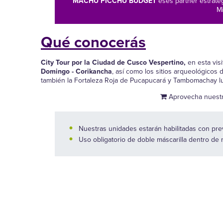
MACHU PICCHU BUDGET
eses partner estraté
Mi
Qué conocerás
City Tour por la Ciudad de Cusco Vespertino,
en esta vis
Domingo - Corikancha
, así como los sitios arqueológicos
también la Fortaleza Roja de Pucapucará y Tambomachay lug
Aprovecha nuestr
Nuestras unidades estarán habilitadas con prev
Uso obligatorio de doble máscarilla dentro de